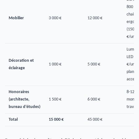
800 €/u
chaises
Mobilier
3 000 €
12 000 €
ergono
(150-5
€/unité
Lumina
LED (5
Décoration et
1 000 €
5 000 €
€/unité
éclairage
plantes
access
Honoraires
8-12 %
(architecte,
1 500 €
6 000 €
montan
bureau d’études)
travau
Total
15 000 €
45 000 €