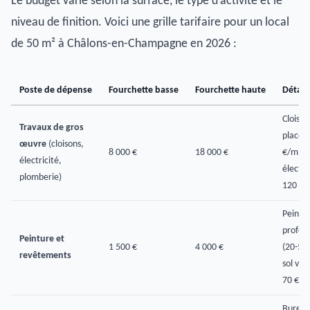
Le budget varie selon la surface, le type d’activité et le
niveau de finition. Voici une grille tarifaire pour un local
de 50 m² à Châlons-en-Champagne en 2026 :
Poste de dépense
Fourchette basse
Fourchette haute
Détails
Cloison
Travaux de gros
placo 
œuvre
(cloisons,
8 000 €
18 000 €
€/m²),
électricité,
électri
plomberie)
120 €/
Peintu
profess
Peinture et
1 500 €
4 000 €
(20-50
revêtements
sol viny
70 €/m
Bureau