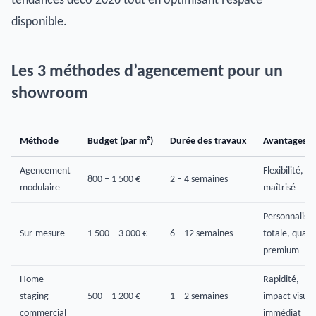
tendances déco 2026 tout en optimisant l’espace
disponible.
Les 3 méthodes d’agencement pour un
showroom
Méthode
Budget (par m²)
Durée des travaux
Avantages
Agencement
Flexibilité, co
800 – 1 500 €
2 – 4 semaines
modulaire
maîtrisé
Personnalisat
Sur-mesure
1 500 – 3 000 €
6 – 12 semaines
totale, qualit
premium
Home
Rapidité,
staging
500 – 1 200 €
1 – 2 semaines
impact visuel
commercial
immédiat