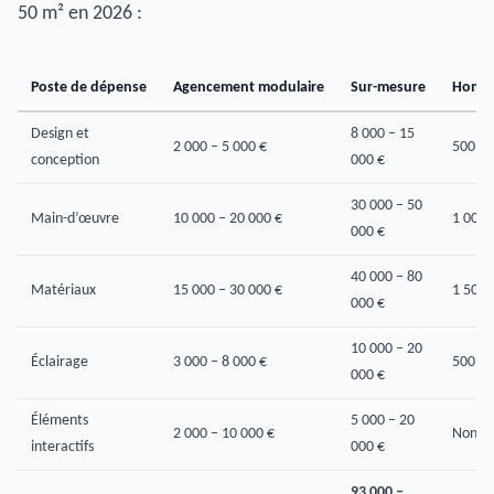
50 m² en 2026 :
Poste de dépense
Agencement modulaire
Sur-mesure
Home 
Design et
8 000 – 15
2 000 – 5 000 €
500 – 
conception
000 €
30 000 – 50
Main-d’œuvre
10 000 – 20 000 €
1 000 
000 €
40 000 – 80
Matériaux
15 000 – 30 000 €
1 500 
000 €
10 000 – 20
Éclairage
3 000 – 8 000 €
500 – 
000 €
Éléments
5 000 – 20
2 000 – 10 000 €
Non ap
interactifs
000 €
93 000 –